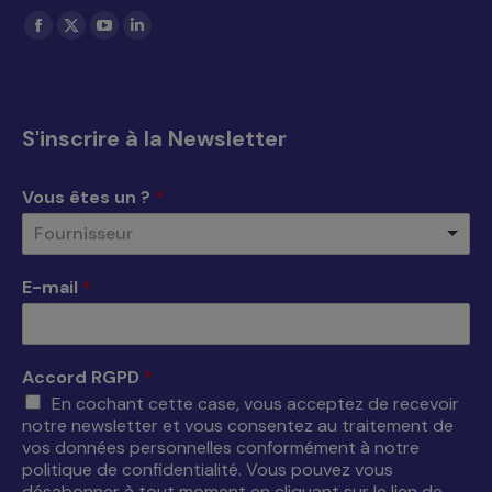
Trouvez nous sur :
La
La
La
La
page
page
page
page
Facebook
X
YouTube
LinkedIn
s'ouvre
s'ouvre
s'ouvre
s'ouvre
S'inscrire à la Newsletter
dans
dans
dans
dans
une
une
une
une
Vous êtes un ?
*
nouvelle
nouvelle
nouvelle
nouvelle
Fournisseur
fenêtre
fenêtre
fenêtre
fenêtre
E-mail
*
Accord RGPD
*
En cochant cette case, vous acceptez de recevoir
notre newsletter et vous consentez au traitement de
vos données personnelles conformément à notre
politique de confidentialité. Vous pouvez vous
désabonner à tout moment en cliquant sur le lien de