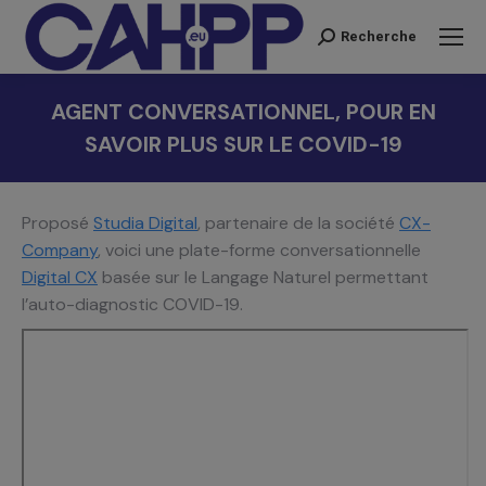
Recherche
Recherche
:
AGENT CONVERSATIONNEL, POUR EN
SAVOIR PLUS SUR LE COVID-19
Vous êtes ici :
Proposé
Studia Digital
, partenaire de la société
CX-
Company
, voici une plate-forme conversationnelle
Digital CX
basée sur le Langage Naturel permettant
l’auto-diagnostic COVID-19.