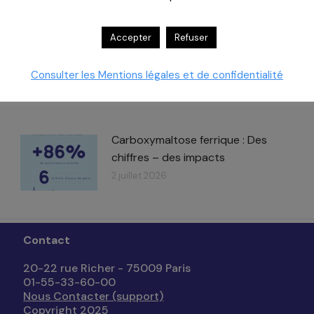
ert
Accepter
Refuser
Consulter les Mentions légales et de confidentialité
Carboxymaltose ferrique : Des
chiffres – des impacts​
2 juillet 2026
Contact
20-22 rue Richer - 75009 Paris
01-55-33-60-00
Nous Contacter (support)
Copyright 2025