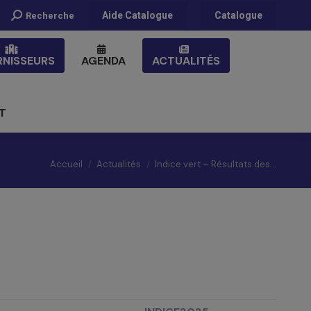
Recherche
Aide Catalogue
Catalogue
Recherche
:
RNISSEURS
AGENDA
ACTUALITÉS
T
Vous êtes ici :
Accueil
Actualités
Indice vert – Résultats des…