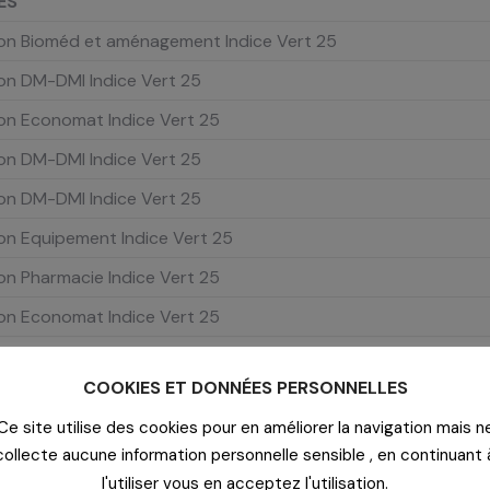
ES
ion Bioméd et aménagement Indice Vert 25
ion DM-DMI Indice Vert 25
ion Economat Indice Vert 25
ion DM-DMI Indice Vert 25
ion DM-DMI Indice Vert 25
on Equipement Indice Vert 25
on Pharmacie Indice Vert 25
ion Economat Indice Vert 25
on RH et presta service Indice Vert 25
COOKIES ET DONNÉES PERSONNELLES
on RH et presta service Indice Vert 25
Ce site utilise des cookies pour en améliorer la navigation mais n
collecte aucune information personnelle sensible , en continuant 
l'utiliser vous en acceptez l'utilisation.