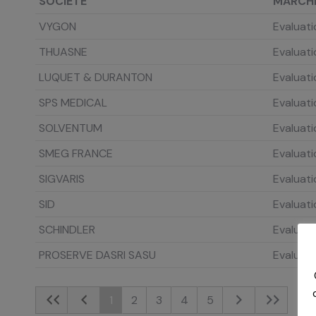
SOCIETE
MARCH
VYGON
Evaluat
THUASNE
Evaluat
LUQUET & DURANTON
Evaluat
SPS MEDICAL
Evaluat
SOLVENTUM
Evaluat
SMEG FRANCE
Evaluati
SIGVARIS
Evaluati
SID
Evaluat
SCHINDLER
Evaluati
PROSERVE DASRI SASU
Evaluati
1
2
3
4
5