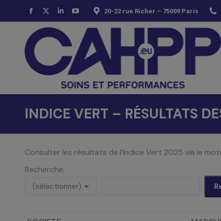
20-22 rue Richer – 75009 Paris
La
La
La
La
page
page
page
page
Facebook
X
LinkedIn
YouTube
s'ouvre
s'ouvre
s'ouvre
s'ouvre
dans
dans
dans
dans
une
une
une
une
nouvelle
nouvelle
nouvelle
nouvelle
fenêtre
fenêtre
fenêtre
fenêtre
INDICE VERT – RÉSULTATS D
Consulter les résultats de l’Indice Vert 2025 via le 
Recherche: