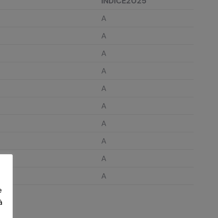
INDICE2025
A
A
A
A
A
A
A
A
A
A
e
à