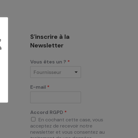
S'inscrire à la
e
Newsletter
à
Vous êtes un ?
*
Fournisseur
E-mail
*
Accord RGPD
*
En cochant cette case, vous
acceptez de recevoir notre
newsletter et vous consentez au