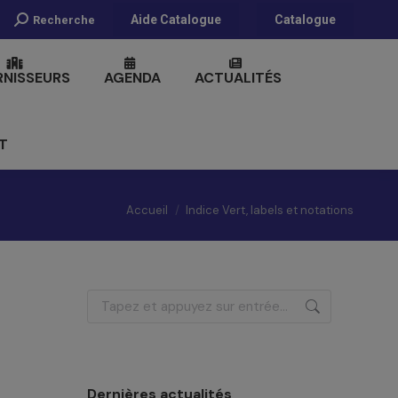
Recherche
Aide Catalogue
Catalogue
Recherche
:
RNISSEURS
AGENDA
ACTUALITÉS
T
Vous êtes ici :
Accueil
Indice Vert, labels et notations
Recherche
:
Dernières actualités