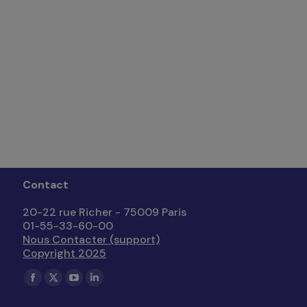
Contact
20-22 rue Richer - 75009 Paris
01-55-33-60-00
Nous Contacter (support)
Copyright 2025
Trouvez nous sur :
La
La
La
La
page
page
page
page