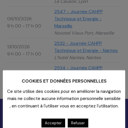
Le Causoir, Lyon
2547 - Journée CAHPP
06/10/2026
Technique et Energie -
9 h 00 - 17 h 00
Marseille
Novotel Vieux Port, Marseille
2532 - Journée CAHPP
13/10/2026
Technique et Energie - Nantes
9 h 00 - 17 h 00
L’hotel Nantes, Nantes
2534 - Journée CAHPP
20/10/2026
Technique et Energie -
COOKIES ET DONNÉES PERSONNELLES
9 h 00 - 17 h 00
Toulouse
Hotel Capitouls, Toulouse
Ce site utilise des cookies pour en améliorer la navigation
mais ne collecte aucune information personnelle sensible
, en continuant à l'utiliser vous en acceptez l'utilisation.
Accepter
Refuser