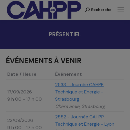
Recherche
Recherche
:
PRÉSENTIEL
Vous êtes ici :
ÉVÉNEMENTS À VENIR
Date / Heure
Événement
2533 - Journée CAHPP
17/09/2026
Technique et Energie -
9 h 00 - 17 h 00
Strasbourg
Chère amie, Strasbourg
2552 - Journée CAHPP
22/09/2026
Technique et Energie - Lyon
9 h 00 - 17 h 00