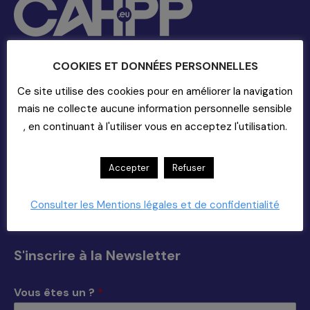
COOKIES ET DONNÉES PERSONNELLES
Contact
Ce site utilise des cookies pour en améliorer la navigation
mais ne collecte aucune information personnelle sensible
20-22 rue Richer - 75009 Paris
, en continuant à l'utiliser vous en acceptez l'utilisation.
01-55-33-60-00
Nous Contacter (support)
Copyright 2025
Accepter
Refuser
Trouvez nous sur :
La
La
La
La
Consulter les Mentions légales et de confidentialité
page
page
page
page
Facebook
X
YouTube
LinkedIn
s'ouvre
s'ouvre
s'ouvre
s'ouvre
S'inscrire à la Newsletter
dans
dans
dans
dans
une
une
une
une
Vous êtes un ?
*
nouvelle
nouvelle
nouvelle
nouvelle