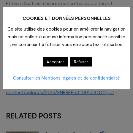
Et bien d’autres mesures concrètes apporteront
l’appui indispensable aux établissements de toute
nature dont le fonctionnement journalier est mis
COOKIES ET DONNÉES PERSONNELLES
lourdement à contribution par les multiples textes que
Ce site utilise des cookies pour en améliorer la navigation
l’on nous opposent et les mesures financières ou
mais ne collecte aucune information personnelle sensible
techniques qui sont constamment prises dans le pays.
, en continuant à l'utiliser vous en acceptez l'utilisation.
Cette année sera l’occasion de prouver que
l’expérience est indispensable dans notre métier sous
Accepter
Refuser
la seule réserve de renouveler constamment les
techniques et les moyens.
A voir aussi,
le Zoom audit en encart de En Bref 53
Consulter les Mentions légales et de confidentialité
https://cahpp.eu/wp-
content/uploads/2015/ENBREF53_0915 STDC.pdf
RELATED POSTS