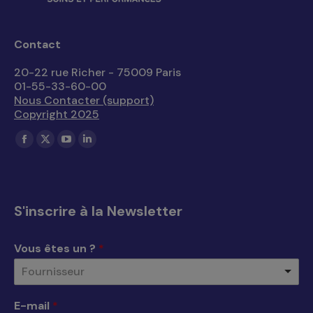
Contact
20-22 rue Richer - 75009 Paris
01-55-33-60-00
Nous Contacter (support)
Copyright 2025
Trouvez nous sur :
La
La
La
La
page
page
page
page
Facebook
X
YouTube
LinkedIn
s'ouvre
s'ouvre
s'ouvre
s'ouvre
S'inscrire à la Newsletter
dans
dans
dans
dans
une
une
une
une
Vous êtes un ?
*
nouvelle
nouvelle
nouvelle
nouvelle
Fournisseur
fenêtre
fenêtre
fenêtre
fenêtre
E-mail
*