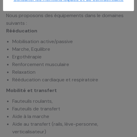
objectifs de la CAHPP », conclut Yvon Bertel Venezia,
Président Directeur Général de la CAHPP.
Nous proposons des équipements dans le domaines
suivants :
Rééducation
Mobilisation active/passive
Marche, Equilibre
Ergothérapie
Renforcement musculaire
Relaxation
Rééducation cardiaque et respiratoire
Mobilité et transfert
Fauteuils roulants,
Fauteuils de transfert
Aide à la marche
Aide au transfert (rails, lève-personne,
verticalisateur)