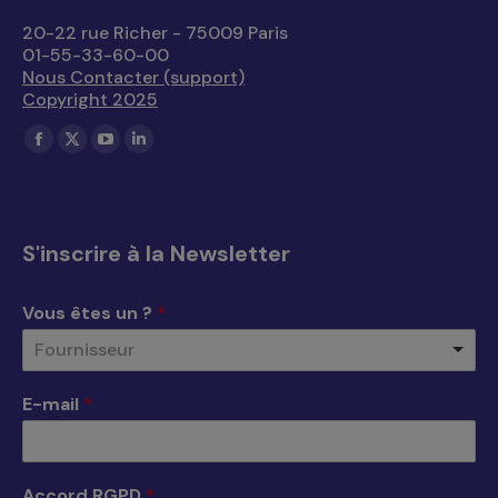
20-22 rue Richer - 75009 Paris
01-55-33-60-00
Nous Contacter (support)
Copyright 2025
Trouvez nous sur :
La
La
La
La
page
page
page
page
Facebook
X
YouTube
LinkedIn
s'ouvre
s'ouvre
s'ouvre
s'ouvre
S'inscrire à la Newsletter
dans
dans
dans
dans
une
une
une
une
Vous êtes un ?
*
nouvelle
nouvelle
nouvelle
nouvelle
Fournisseur
fenêtre
fenêtre
fenêtre
fenêtre
E-mail
*
Accord RGPD
*