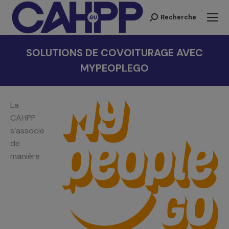
Recherche
Recherche
:
SOLUTIONS DE COVOITURAGE AVEC
MYPEOPLEGO
Vous êtes ici :
L
a
CAHPP
s’associe
de
manière