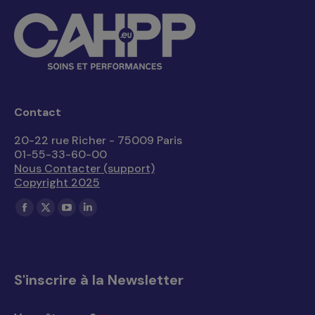
Contact
20-22 rue Richer - 75009 Paris
01-55-33-60-00
Nous Contacter (support)
Copyright 2025
Trouvez nous sur :
La
La
La
La
page
page
page
page
Facebook
X
YouTube
LinkedIn
s'ouvre
s'ouvre
s'ouvre
s'ouvre
S'inscrire à la Newsletter
dans
dans
dans
dans
une
une
une
une