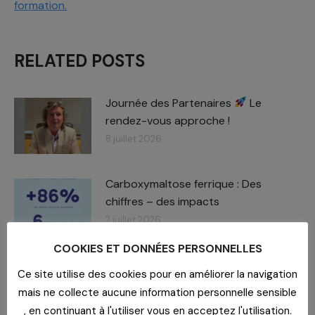
formation.
RELATED POSTS
Journée des Partenaires
Le
rendez-vous approche !
8 juillet 2026
Carboxymaltose ferrique : Des
chiffres – des impacts​
2 juillet 2026
COOKIES ET DONNÉES PERSONNELLES
À la Polyclinique du Parc, la cuisine a
Ce site utilise des cookies pour en améliorer la navigation
du goût et du sens
mais ne collecte aucune information personnelle sensible
26 juin 2026
, en continuant à l'utiliser vous en acceptez l'utilisation.