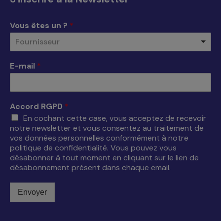
dans
dans
dans
dans
une
une
une
une
Vous êtes un ?
*
nouvelle
nouvelle
nouvelle
nouvelle
Fournisseur
fenêtre
fenêtre
fenêtre
fenêtre
E-mail
*
Accord RGPD
*
En cochant cette case, vous acceptez de recevoir
notre newsletter et vous consentez au traitement de
vos données personnelles conformément à notre
politique de confidentialité. Vous pouvez vous
désabonner à tout moment en cliquant sur le lien de
désabonnement présent dans chaque email.
Envoyer