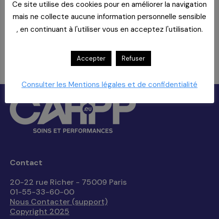
Ce site utilise des cookies pour en améliorer la navigation
mais ne collecte aucune information personnelle sensible
À la Polyclinique du Parc, la cuisine a
, en continuant à l'utiliser vous en acceptez l'utilisation.
du goût et du sens
26 juin 2026
Accepter
Refuser
Consulter les Mentions légales et de confidentialité
Contact
20-22 rue Richer - 75009 Paris
01-55-33-60-00
Nous Contacter (support)
Copyright 2025