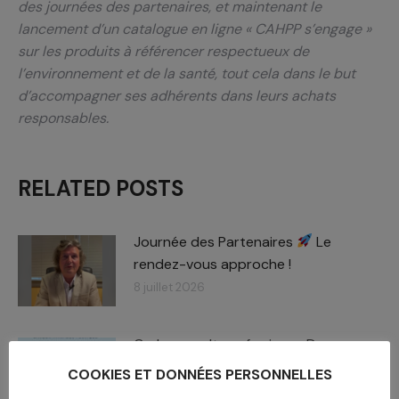
des journées des partenaires, et maintenant le
lancement d’un catalogue en ligne « CAHPP s’engage »
sur les produits à référencer respectueux de
l’environnement et de la santé, tout cela dans le but
d’accompagner ses adhérents dans leurs achats
responsables.
RELATED POSTS
Journée des Partenaires
Le
rendez-vous approche !
8 juillet 2026
Carboxymaltose ferrique : Des
chiffres – des impacts​
COOKIES ET DONNÉES PERSONNELLES
2 juillet 2026