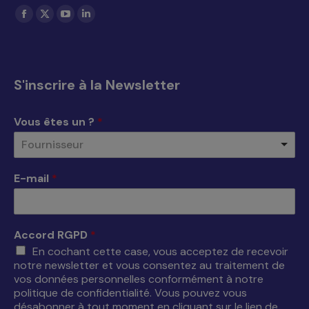
Trouvez nous sur :
La
La
La
La
page
page
page
page
Facebook
X
YouTube
LinkedIn
s'ouvre
s'ouvre
s'ouvre
s'ouvre
S'inscrire à la Newsletter
dans
dans
dans
dans
une
une
une
une
Vous êtes un ?
*
nouvelle
nouvelle
nouvelle
nouvelle
Fournisseur
fenêtre
fenêtre
fenêtre
fenêtre
E-mail
*
Accord RGPD
*
En cochant cette case, vous acceptez de recevoir
notre newsletter et vous consentez au traitement de
vos données personnelles conformément à notre
politique de confidentialité. Vous pouvez vous
désabonner à tout moment en cliquant sur le lien de