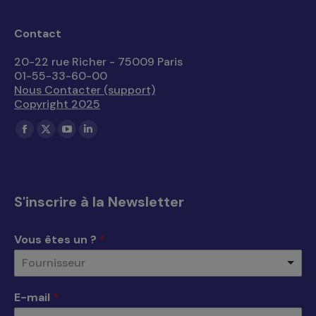
Contact
20-22 rue Richer - 75009 Paris
01-55-33-60-00
Nous Contacter (support)
Copyright 2025
Trouvez nous sur :
La
La
La
La
page
page
page
page
Facebook
X
YouTube
LinkedIn
s'ouvre
s'ouvre
s'ouvre
s'ouvre
S'inscrire à la Newsletter
dans
dans
dans
dans
une
une
une
une
Vous êtes un ?
*
nouvelle
nouvelle
nouvelle
nouvelle
Fournisseur
fenêtre
fenêtre
fenêtre
fenêtre
E-mail
*