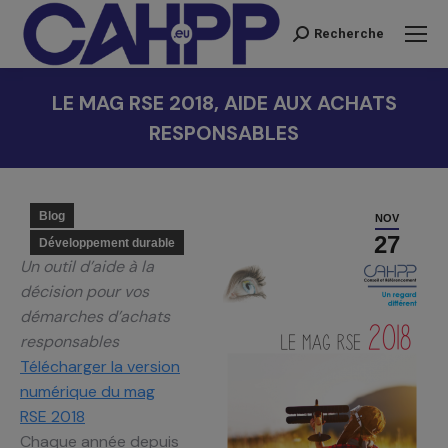
Recherche
Recherche
:
LE MAG RSE 2018, AIDE AUX ACHATS
RESPONSABLES
Vous êtes ici :
Blog
NOV
27
Développement durable
Un outil d’aide à la
décision pour vos
démarches d’achats
responsables
Télécharger la version
numérique du mag
RSE 2018
Chaque année depuis