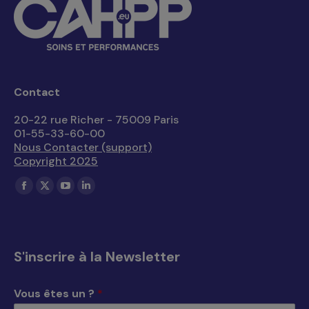
Contact
20-22 rue Richer - 75009 Paris
01-55-33-60-00
Nous Contacter (support)
Copyright 2025
Trouvez nous sur :
La
La
La
La
page
page
page
page
Facebook
X
YouTube
LinkedIn
s'ouvre
s'ouvre
s'ouvre
s'ouvre
S'inscrire à la Newsletter
dans
dans
dans
dans
une
une
une
une
Vous êtes un ?
*
nouvelle
nouvelle
nouvelle
nouvelle