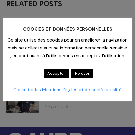
RELATED POSTS
Journée des Partenaires
Le
COOKIES ET DONNÉES PERSONNELLES
rendez-vous approche !
8 juillet 2026
Ce site utilise des cookies pour en améliorer la navigation
mais ne collecte aucune information personnelle sensible
, en continuant à l'utiliser vous en acceptez l'utilisation.
Carboxymaltose ferrique : Des
chiffres – des impacts​
2 juillet 2026
Accepter
Refuser
Consulter les Mentions légales et de confidentialité
À la Polyclinique du Parc, la cuisine a
du goût et du sens
26 juin 2026