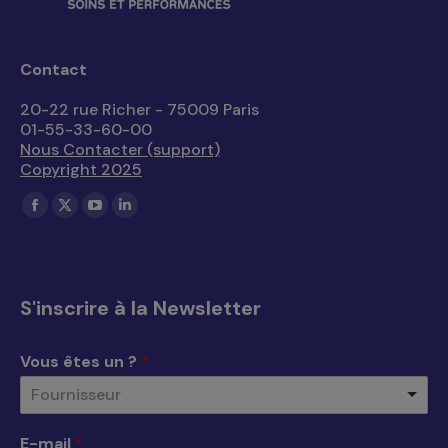
Contact
20-22 rue Richer - 75009 Paris
01-55-33-60-00
Nous Contacter (support)
Copyright 2025
Trouvez nous sur :
La
La
La
La
page
page
page
page
Facebook
X
YouTube
LinkedIn
s'ouvre
s'ouvre
s'ouvre
s'ouvre
S'inscrire à la Newsletter
dans
dans
dans
dans
une
une
une
une
Vous êtes un ?
*
nouvelle
nouvelle
nouvelle
nouvelle
Fournisseur
fenêtre
fenêtre
fenêtre
fenêtre
E-mail
*