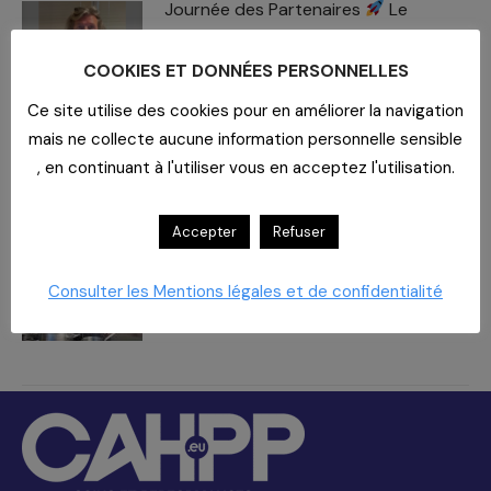
Journée des Partenaires
Le
rendez-vous approche !
8 juillet 2026
COOKIES ET DONNÉES PERSONNELLES
Ce site utilise des cookies pour en améliorer la navigation
Carboxymaltose ferrique : Des
mais ne collecte aucune information personnelle sensible
chiffres – des impacts​
, en continuant à l'utiliser vous en acceptez l'utilisation.
2 juillet 2026
Accepter
Refuser
À la Polyclinique du Parc, la cuisine a
du goût et du sens
Consulter les Mentions légales et de confidentialité
26 juin 2026