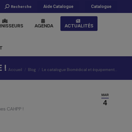
Recherche
Aide Catalogue
Catalogue
Recherche
:
RNISSEURS
AGENDA
ACTUALITÉS
T
 !
Vous êtes ici :
Accueil
Blog
Le catalogue Biomédical et équipement…
MAR
4
ues CAHPP !