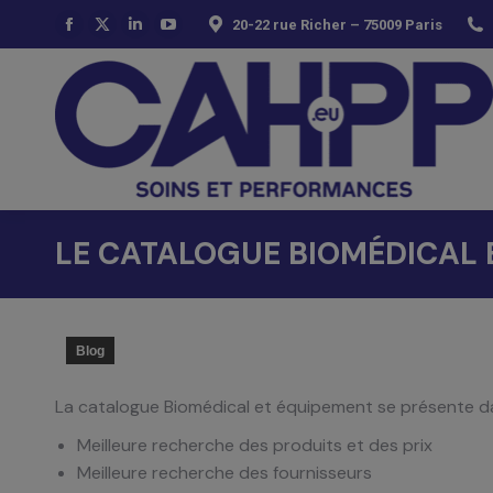
20-22 rue Richer – 75009 Paris
La
La
La
La
page
page
page
page
Facebook
X
LinkedIn
YouTube
s'ouvre
s'ouvre
s'ouvre
s'ouvre
dans
dans
dans
dans
une
une
une
une
nouvelle
nouvelle
nouvelle
nouvelle
fenêtre
fenêtre
fenêtre
fenêtre
LE CATALOGUE BIOMÉDICAL E
Blog
La catalogue Biomédical et équipement se présente da
Meilleure recherche des produits et des prix
Meilleure recherche des fournisseurs