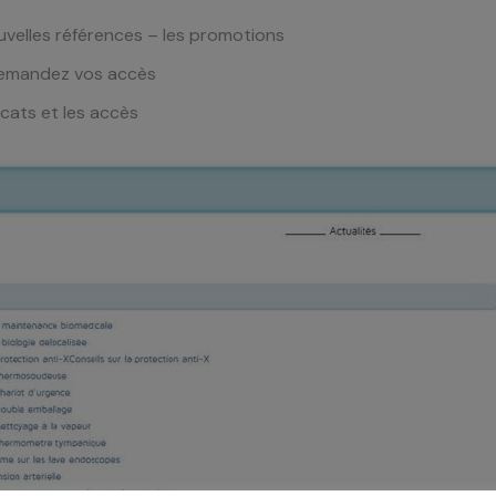
ouvelles références – les promotions
– demandez vos accès
icats et les accès