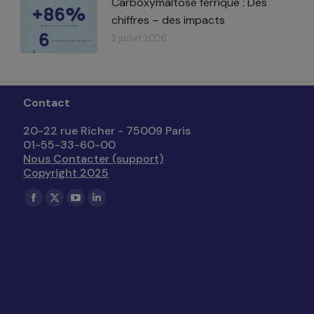
Carboxymaltose ferrique : Des
chiffres – des impacts​
2 juillet 2026
Contact
20-22 rue Richer - 75009 Paris
01-55-33-60-00
Nous Contacter (support)
Copyright 2025
Trouvez nous sur :
La
La
La
La
page
page
page
page
Facebook
X
YouTube
LinkedIn
s'ouvre
s'ouvre
s'ouvre
s'ouvre
dans
dans
dans
dans
une
une
une
une