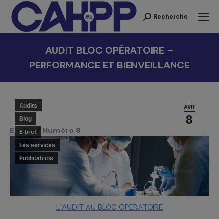
Recherche
Recherche
:
AUDIT BLOC OPÉRATOIRE –
PERFORMANCE ET BIENVEILLANCE
Vous êtes ici :
Audits
AVR
8
Blog
E – bref Numéro 8
E-bref
Les services
Publications
L’AUDIT AU BLOC OPERATOIRE