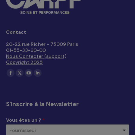
Contact
20-22 rue Richer - 75009 Paris
01-55-33-60-00
Nous Contacter (support)
Copyright 2025
Trouvez nous sur :
La
La
La
La
page
page
page
page
Facebook
X
YouTube
LinkedIn
s'ouvre
s'ouvre
s'ouvre
s'ouvre
S'inscrire à la Newsletter
dans
dans
dans
dans
une
une
une
une
Vous êtes un ?
*
nouvelle
nouvelle
nouvelle
nouvelle
Fournisseur
fenêtre
fenêtre
fenêtre
fenêtre