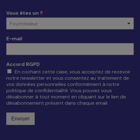
dans
dans
dans
dans
une
une
une
une
Vous êtes un ?
*
nouvelle
nouvelle
nouvelle
nouvelle
Fournisseur
fenêtre
fenêtre
fenêtre
fenêtre
E-mail
*
Accord RGPD
*
En cochant cette case, vous acceptez de recevoir
notre newsletter et vous consentez au traitement de
vos données personnelles conformément à notre
politique de confidentialité. Vous pouvez vous
désabonner à tout moment en cliquant sur le lien de
désabonnement présent dans chaque email.
Envoyer