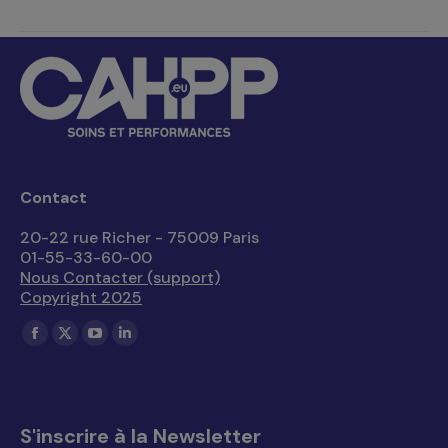
Contact
20-22 rue Richer - 75009 Paris
01-55-33-60-00
Nous Contacter (support)
Copyright 2025
Trouvez nous sur :
La
La
La
La
page
page
page
page
Facebook
X
YouTube
LinkedIn
s'ouvre
s'ouvre
s'ouvre
s'ouvre
S'inscrire à la Newsletter