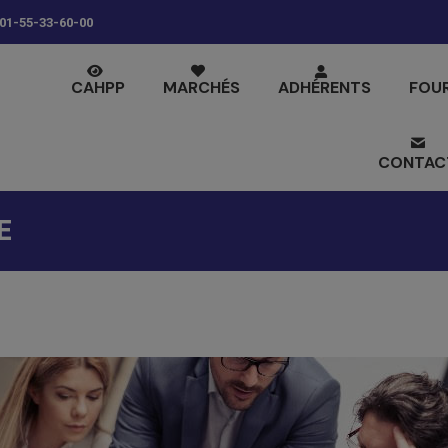
01-55-33-60-00
CAHPP
MARCHÉS
ADHÉRENTS
FOU
CONTAC
E