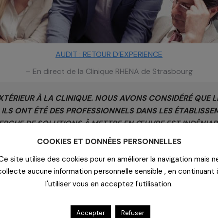
AUDIT : RETOUR D’EXPERIENCE
– En direct de la Clinique RHENA de Strasbourg
ÉRIEUR À LA CLINIQUE. NOUS AVONS CONSIDÉRÉ QUE L
 ILS ONT ÉTÉ DES PROFESSIONNELS DANS LES ÉTABLISSE
ERCHE DE SOLUTIONS À METTRE EN ŒUVRE EST INDÉNIAB
10/10. »
COOKIES ET DONNÉES PERSONNELLES
Ce site utilise des cookies pour en améliorer la navigation mais n
Accéder à ce Sway
collecte aucune information personnelle sensible , en continuant 
l'utiliser vous en acceptez l'utilisation.
Accepter
Refuser