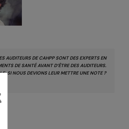
ES AUDITEURS DE CAHPP SONT DES EXPERTS EN
MENTS DE SANTÉ AVANT D’ÊTRE DES AUDITEURS.
LE. SI NOUS DEVIONS LEUR METTRE UNE NOTE ?
e
à