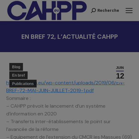
Recherche
Recherche
:
EN BREF 72, L’ACTUALITÉ CAHPP
Vous êtes ici :
Blog
JUIN
12
En bref
https://cahpp.eu/wp-content/uploads/2019/06/EN-
Publications
BREF-72-MAI-JUIN-JUILLET-2019-1.pdf
Sommaire :
– CAHPP prévoit le lancement d’un système
d’information en 2020
– Transferts inter-établissements :le point sur
l’avancée de la réforme
– Equipement de l’extension du CMCR les Massues (69)