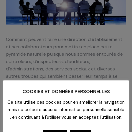
Comment peuvent faire une direction d’établissement
et ses collaborateurs pour mettre en place cette
pyramide naturelle puisque nous sommes entourés de
contrôleurs, d’inspecteurs, d’auditeurs,
d’administrations, des services sociaux et diverses
autres troupes qui semblent passer leur temps à se
croiser pour nous dire ce que nous devons faire et ce
que nous ne devons pas faire ???
COOKIES ET DONNÉES PERSONNELLES
N’en est-il pas ainsi parfois dans le secteur public ? Je
Ce site utilise des cookies pour en améliorer la navigation
pensais qu’on allait rendre leur autonomie aux
mais ne collecte aucune information personnelle sensible
directions des hôpitaux, pas du tout… en fait pour
, en continuant à l'utiliser vous en acceptez l'utilisation.
mieux les encadrer on regroupe les achats sur un
établissement et de fait on les dessaisit de leurs