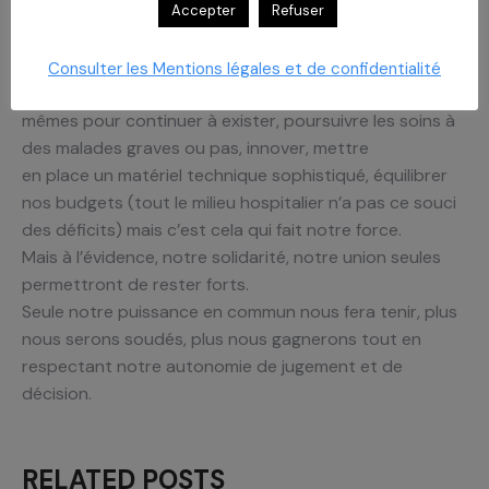
responsabilités.
Accepter
Refuser
En dépit de cela, nos établissements fonctionnent avec
cette espèce de frénésie qui suppose que nous
Consulter les Mentions légales et de confidentialité
donnions, avec nos collaborateurs, le meilleur de nous-
mêmes pour continuer à exister, poursuivre les soins à
des malades graves ou pas, innover, mettre
en place un matériel technique sophistiqué, équilibrer
nos budgets (tout le milieu hospitalier n’a pas ce souci
des déficits) mais c’est cela qui fait notre force.
Mais à l’évidence, notre solidarité, notre union seules
permettront de rester forts.
Seule notre puissance en commun nous fera tenir, plus
nous serons soudés, plus nous gagnerons tout en
respectant notre autonomie de jugement et de
décision.
RELATED POSTS