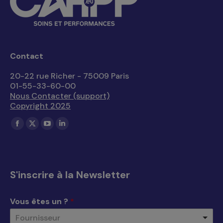
Contact
20-22 rue Richer - 75009 Paris
01-55-33-60-00
Nous Contacter (support)
Copyright 2025
Trouvez nous sur :
La
La
La
La
page
page
page
page
Facebook
X
YouTube
LinkedIn
s'ouvre
s'ouvre
s'ouvre
s'ouvre
S'inscrire à la Newsletter
dans
dans
dans
dans
une
une
une
une
Vous êtes un ?
*
nouvelle
nouvelle
nouvelle
nouvelle
Fournisseur
fenêtre
fenêtre
fenêtre
fenêtre