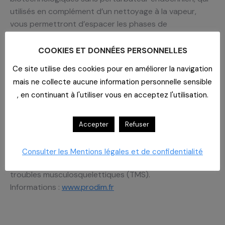
utilisés en complément d’un nettoyage à la vapeur,
vous permettront d’espacer les phases de
désinfection.
En parallèle, PRODIM préconise des produits
COOKIES ET DONNÉES PERSONNELLES
désinfectants à base de peroxyde d’hydrogène, sans
Ce site utilise des cookies pour en améliorer la navigation
pictogramme de dangerosité, évitant la mutation et la
mais ne collecte aucune information personnelle sensible
résistance des bactéries. Des produits recyclés et
, en continuant à l'utiliser vous en acceptez l'utilisation.
recyclables : PRODIM met en avant une gamme de
chariots de bio-nettoyage composée à 75% de
polyéthylène recyclé et 100% recyclables.
Accepter
Refuser
La lutte contre les TMS : Un des objectifs de PRODIM
est de développer avec ses partenaires fabricants des
Consulter les Mentions légales et de confidentialité
petits matériels pour protéger l’utilisateur contre les
troubles musculosquelettiques (TMS).
Informations :
www.prodim.fr