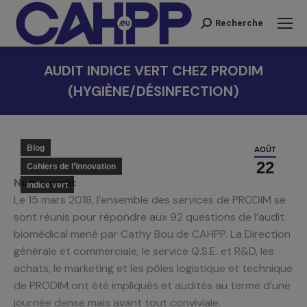
Recherche
Recherche
:
AUDIT INDICE VERT CHEZ PRODIM
(HYGIÈNE/DÉSINFECTION)
Vous êtes ici :
Blog
AOÛT
22
Cahiers de l’innovation
Notre audit
indice vert
Le 15 mars 2018, l’ensemble des services de PRODIM se
sont réunis pour répondre aux 92 questions de l’audit
biomédical mené par Cathy Bou de CAHPP. La Direction
générale et commerciale, le service Q.S.E. et R&D, les
achats, le marketing et les pôles logistique et technique
de PRODIM ont été impliqués et audités au terme d’une
journée dense mais avant tout conviviale.