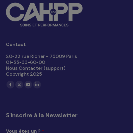
Contact
20-22 rue Richer - 75009 Paris
01-55-33-60-00
Nous Contacter (support)
Copyright 2025
Trouvez nous sur :
La
La
La
La
page
page
page
page
Facebook
X
YouTube
LinkedIn
s'ouvre
s'ouvre
s'ouvre
s'ouvre
S'inscrire à la Newsletter
dans
dans
dans
dans
une
une
une
une
Vous êtes un ?
*