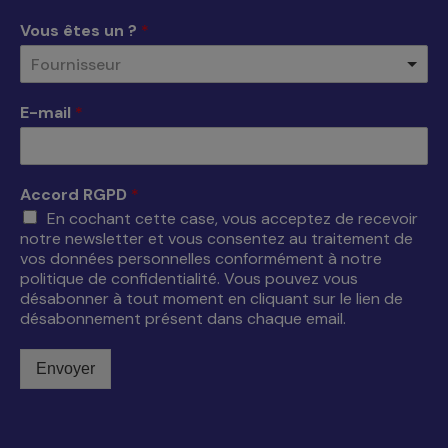
une
une
une
une
Vous êtes un ?
*
nouvelle
nouvelle
nouvelle
nouvelle
Fournisseur
fenêtre
fenêtre
fenêtre
fenêtre
E-mail
*
Accord RGPD
*
En cochant cette case, vous acceptez de recevoir
notre newsletter et vous consentez au traitement de
vos données personnelles conformément à notre
politique de confidentialité. Vous pouvez vous
désabonner à tout moment en cliquant sur le lien de
désabonnement présent dans chaque email.
Envoyer