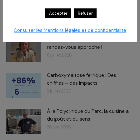
Accepter
Refuser
RELATED POSTS
Consulter les Mentions légales et de confidentialité
Journée des Partenaires
Le
rendez-vous approche !
8 juillet 2026
Carboxymaltose ferrique : Des
chiffres – des impacts​
2 juillet 2026
À la Polyclinique du Parc, la cuisine a
du goût et du sens
26 juin 2026