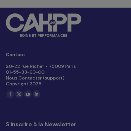
Contact
20-22 rue Richer - 75009 Paris
01-55-33-60-00
Nous Contacter (support)
Copyright 2025
Trouvez nous sur :
La
La
La
La
page
page
page
page
Facebook
X
YouTube
LinkedIn
s'ouvre
s'ouvre
s'ouvre
s'ouvre
S'inscrire à la Newsletter
dans
dans
dans
dans