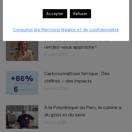
Accepter
Refuser
RELATED POSTS
Consulter les Mentions légales et de confidentialité
Journée des Partenaires
Le
rendez-vous approche !
8 juillet 2026
Carboxymaltose ferrique : Des
chiffres – des impacts​
2 juillet 2026
À la Polyclinique du Parc, la cuisine a
du goût et du sens
26 juin 2026