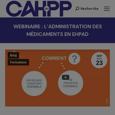
Recherche
Recherche
:
WEBINAIRE : L’ADMINISTRATION DES
MÉDICAMENTS EN EHPAD
Vous êtes ici :
Blog
SEP
23
Formations