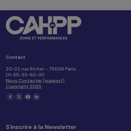
Contact
20-22 rue Richer - 75009 Paris
01-55-33-60-00
Nous Contacter (support)
Copyright 2025
Trouvez nous sur :
La
La
La
La
page
page
page
page
Facebook
X
YouTube
LinkedIn
s'ouvre
s'ouvre
s'ouvre
s'ouvre
S'inscrire à la Newsletter
dans
dans
dans
dans