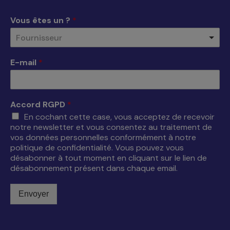
une
une
une
une
Vous êtes un ?
*
nouvelle
nouvelle
nouvelle
nouvelle
Fournisseur
fenêtre
fenêtre
fenêtre
fenêtre
E-mail
*
Accord RGPD
*
En cochant cette case, vous acceptez de recevoir
notre newsletter et vous consentez au traitement de
vos données personnelles conformément à notre
politique de confidentialité. Vous pouvez vous
désabonner à tout moment en cliquant sur le lien de
désabonnement présent dans chaque email.
Envoyer