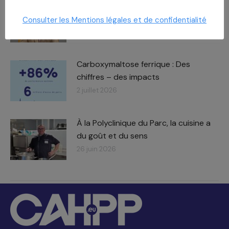
Journée des Partenaires
Le
rendez-vous approche !
Consulter les Mentions légales et de confidentialité
8 juillet 2026
Carboxymaltose ferrique : Des
chiffres – des impacts​
2 juillet 2026
À la Polyclinique du Parc, la cuisine a
du goût et du sens
26 juin 2026