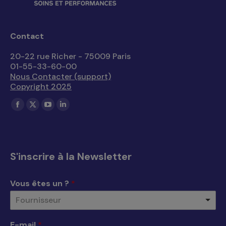
Contact
20-22 rue Richer - 75009 Paris
01-55-33-60-00
Nous Contacter (support)
Copyright 2025
Trouvez nous sur :
La
La
La
La
page
page
page
page
Facebook
X
YouTube
LinkedIn
s'ouvre
s'ouvre
s'ouvre
s'ouvre
S'inscrire à la Newsletter
dans
dans
dans
dans
une
une
une
une
Vous êtes un ?
*
nouvelle
nouvelle
nouvelle
nouvelle
Fournisseur
fenêtre
fenêtre
fenêtre
fenêtre
E-mail
*