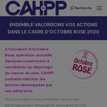
Recherche
Recherche
:
ENSEMBLE VALORISONS VOS ACTIONS
DANS LE CADRE D’OCTOBRE ROSE 2020
Vous êtes ici :
A
l’occasion d’Octobre
Rose, opération annuelle
destinée notamment à
sensibiliser au dépistage
du cancer du sein, CAHPP
souhaite valoriser les
actions développées par
ses adhérents.
Vous souhaitez nous présenter une action
particulièrement émouvante, innovante et / ou