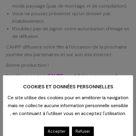
mode paysage (pas de montage, ni de compilation).
Vous ne pouvez présenter qu’un dossier par
établissement.
N’oubliez pas de signer votre autorisation d’image et
de diffusion.
CAHPP diffusera votre film à l’occasion de la prochaine
journée des partenaires et sur son site internet.
Bonne production !
Imaginez ce que CAHPP peut faire pour vous !
L’équipe Développement Durable
COOKIES ET DONNÉES PERSONNELLES
developpement-durable@cahpp.fr
Ce site utilise des cookies pour en améliorer la navigation
mais ne collecte aucune information personnelle sensible
, en continuant à l'utiliser vous en acceptez l'utilisation.
RELATED POSTS
Accepter
Refuser