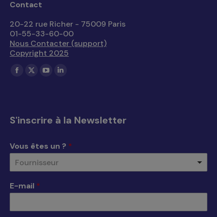
Contact
20-22 rue Richer - 75009 Paris
01-55-33-60-00
Nous Contacter (support)
Copyright 2025
Trouvez nous sur :
La
La
La
La
page
page
page
page
Facebook
X
YouTube
LinkedIn
s'ouvre
s'ouvre
s'ouvre
s'ouvre
S'inscrire à la Newsletter
dans
dans
dans
dans
une
une
une
une
Vous êtes un ?
*
nouvelle
nouvelle
nouvelle
nouvelle
Fournisseur
fenêtre
fenêtre
fenêtre
fenêtre
E-mail
*