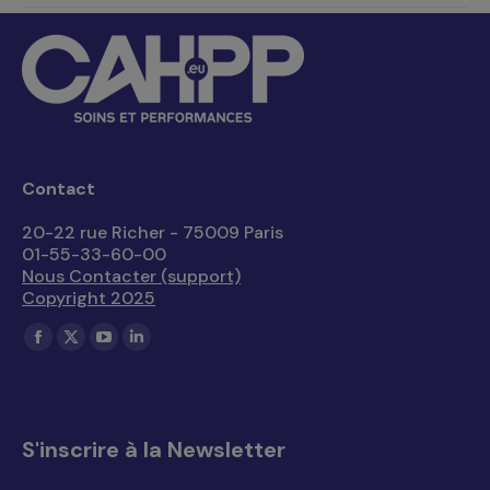
Contact
20-22 rue Richer - 75009 Paris
01-55-33-60-00
Nous Contacter (support)
Copyright 2025
Trouvez nous sur :
La
La
La
La
page
page
page
page
Facebook
X
YouTube
LinkedIn
s'ouvre
s'ouvre
s'ouvre
s'ouvre
S'inscrire à la Newsletter
dans
dans
dans
dans