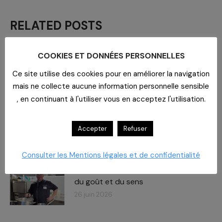
RELATED POSTS
Journée des Partenaires
Le
COOKIES ET DONNÉES PERSONNELLES
rendez-vous approche !
Ce site utilise des cookies pour en améliorer la navigation
8 juillet 2026
mais ne collecte aucune information personnelle sensible
, en continuant à l'utiliser vous en acceptez l'utilisation.
Carboxymaltose ferrique : Des
chiffres – des impacts​
Accepter
Refuser
2 juillet 2026
Consulter les Mentions légales et de confidentialité
À la Polyclinique du Parc, la cuisine a
du goût et du sens
26 juin 2026