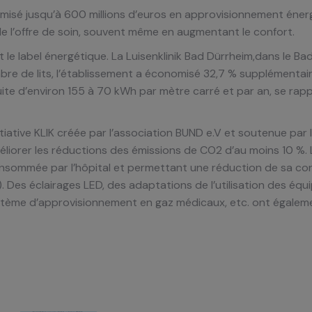
isé jusqu’à 600 millions d’euros en approvisionnement énergét
e l’offre de soin, souvent même en augmentant le confort.
t le label énergétique. La Luisenklinik Bad Dürrheim,dans l
bre de lits, l’établissement a économisé 32,7 % supplémenta
te d’environ 155 à 70 kWh par mètre carré et par an, se rap
nitiative KLIK créée par l’association BUND e.V et soutenue par 
méliorer les réductions des émissions de CO2 d’au moins 10 %. 
 consommée par l’hôpital et permettant une réduction de sa c
). Des éclairages LED, des adaptations de l’utilisation des éq
système d’approvisionnement en gaz médicaux, etc. ont égale