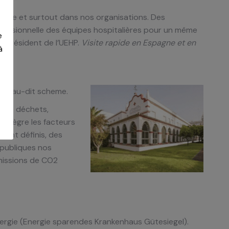
omicile et surtout dans nos organisations. Des
rofessionnelle des équipes hospitalières pour un même
e
s, président de l’UEHP.
Visite rapide en Espagne et en
à
and au-dit scheme.
n de déchets,
 intègre les facteurs
ment définis, des
 publiques nos
missions de CO2
nergie (Energie sparendes Krankenhaus Gütesiegel).