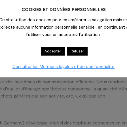
on mais un fait à intégrer dans la vie de tous les jours, au d
COOKIES ET DONNÉES PERSONNELLES
satisfaction la plus importante est d’exprimer l’implication p
Ce site utilise des cookies pour en améliorer la navigation mais n
ents et protéger notre planète tout entière ! », Dr Paul Garassu
collecte aucune information personnelle sensible , en continuant 
l'utiliser vous en acceptez l'utilisation.
 Croix-Rouge espagnole, est hautement labellisé
O 14001 puisa obtenu l’enregistrement EMAS – Eco management 
Accepter
Refuser
ité peut générer sur l’environnement en termes de génératio
Consulter les Mentions légales et de confidentialité
 décidé de mettre en place une politique organisationnelle qui
n, avec des responsabilités, des objectifs et des buts claire
l et des systèmes de communication efficaces. Nous rendons
 d’eau et d’énergie que l’hôpital consomme, la quan-tité d’é
chets générés par son activité, etc. », explique son
arth Germany) développe le label des hôpitaux économes en é