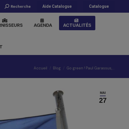
Recherche
Aide Catalogue
Catalogue
Recherche
:
RNISSEURS
AGENDA
ACTUALITÉS
T
Vous êtes ici :
Accueil
Blog
Go green ! Paul Garassus,…
MAI
27