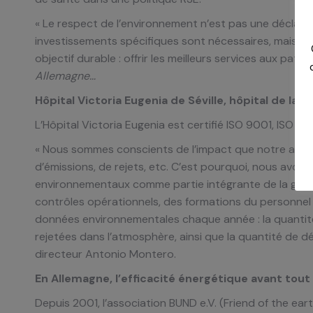
« Le respect de l’environnement n’est pas une déclarati
investissements spécifiques sont nécessaires, mais la 
objectif durable : offrir les meilleurs services aux pati
Allemagne…
Hôpital Victoria Eugenia de Séville, hôpital de la
L’Hôpital Victoria Eugenia est certifié ISO 9001, IS
« Nous sommes conscients de l’impact que notre activ
d’émissions, de rejets, etc. C’est pourquoi, nous avons
environnementaux comme partie intégrante de la gestio
contrôles opérationnels, des formations du personne
données environnementales chaque année : la quantité
rejetées dans l’atmosphère, ainsi que la quantité de dé
directeur Antonio Montero.
En Allemagne, l’efficacité énergétique avant tout
Depuis 2001, l’association BUND e.V. (Friend of the e