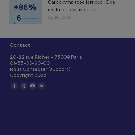
Carboxymaltose ferrique : Des
chiffres – des impacts​
2 juillet 2026
Contact
20-22 rue Richer - 75009 Paris
01-55-33-60-00
Nous Contacter (support)
Copyright 2025
Trouvez nous sur :
La
La
La
La
page
page
page
page
Facebook
X
YouTube
LinkedIn
s'ouvre
s'ouvre
s'ouvre
s'ouvre
dans
dans
dans
dans
une
une
une
une