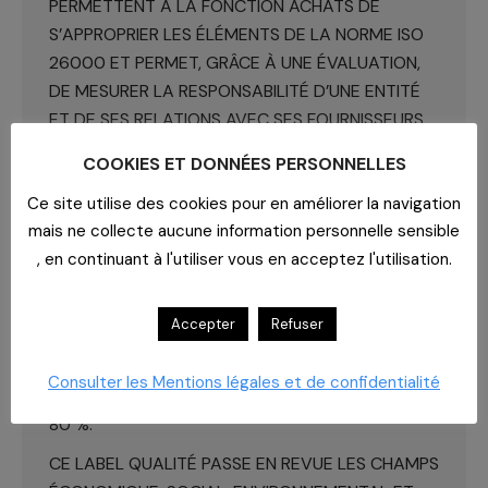
PERMETTENT À LA FONCTION ACHATS DE
S’APPROPRIER LES ÉLÉMENTS DE LA NORME ISO
26000 ET PERMET, GRÂCE À UNE ÉVALUATION,
DE MESURER LA RESPONSABILITÉ D’UNE ENTITÉ
ET DE SES RELATIONS AVEC SES FOURNISSEURS,
TOUT EN VALORISANT SES ACTIONS
COOKIES ET DONNÉES PERSONNELLES
EXEMPLAIRES.
Ce site utilise des cookies pour en améliorer la navigation
CAHPP A OBTENU LE NIVEAU ARGENT DU
mais ne collecte aucune information personnelle sensible
LABEL THQSE* (TRÈS HAUTE QUALITÉ
, en continuant à l'utiliser vous en acceptez l'utilisation.
SANITAIRE, SOCIALE ET ENVIRONNEMENTALE)
CE LABEL VIENT CONCRÉTISER LES EFFORTS
Accepter
Refuser
RÉALISÉS DEPUIS DE NOMBREUSES ANNÉES PAR
L’ENTREPRISE CAHPP ENGAGÉE DANS UNE
Consulter les Mentions légales et de confidentialité
DÉMARCHE RSE. CAHPP A OBTENU UN SCORE DE
80 %.
CE LABEL QUALITÉ PASSE EN REVUE LES CHAMPS