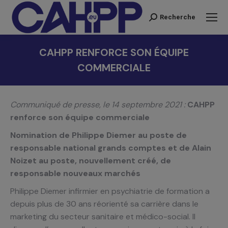
Recherche
Recherche
:
CAHPP RENFORCE SON ÉQUIPE
COMMERCIALE
Vous êtes ici :
Communiqué de presse, le 14 septembre 2021
:
CAHPP
renforce son équipe commerciale
Nomination de Philippe Diemer au poste de
responsable national grands comptes et
de Alain
Noizet au poste, nouvellement créé, de
responsable nouveaux marchés
Philippe Diemer infirmier en psychiatrie de formation a
depuis plus de 30 ans réorienté sa carrière dans le
marketing du secteur sanitaire et médico-social. Il