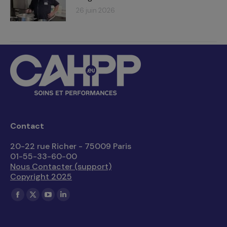
26 juin 2026
Contact
20-22 rue Richer - 75009 Paris
01-55-33-60-00
Nous Contacter (support)
Copyright 2025
Trouvez nous sur :
La
La
La
La
page
page
page
page
Facebook
X
YouTube
LinkedIn