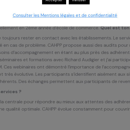
Consulter les Mentions légales et de confidentialité
voulu donner la parole à Julia
tuellement en 2ème année d’école de commerce.
Quel est ton
 toujours rester en contact avec les établissements. Le serv
né en cas de problème. CAHPP propose aussi des audits pour m
soins d’accompagnement en étant au plus près des adhérents.
 séminaires et formations avec Richard Audigier et j’ai participé
DM. Ces webinaires ont démontré l’importance de l’accompag
 très évolutive. Les participants s’identifient aisément aux 
rents. Des échanges permettent aux participants de revenir 
ervices ?
 la centrale pour répondre au mieux aux attentes des adhéren
d’une qualité optimale. CAHPP évolue constamment pour couvrir