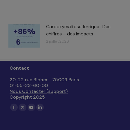
Carboxymaltose ferrique : Des
chiffres – des impacts​
2 juillet 2026
Contact
20-22 rue Richer - 75009 Paris
01-55-33-60-00
Nous Contacter (support)
Copyright 2025
Trouvez nous sur :
La
La
La
La
page
page
page
page
Facebook
X
YouTube
LinkedIn