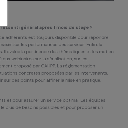
 ressenti général après 1 mois de stage ?
ice adhérents est toujours disponible pour répondre
aximiser les performances des services. Enfin, le
 Il évalue la pertinence des thématiques et les met en
 aux webinaires sur la sérialisation, sur les
nement proposé par CAHPP. La réglementation
situations concrètes proposées par les intervenants.
sur des points pour affiner la mise en pratique.
ts et pour assurer un service optimal. Les équipes
 le plus de besoins possibles et pour proposer un