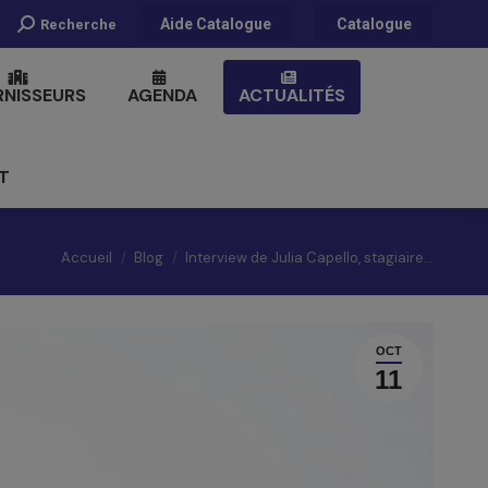
Recherche
Aide Catalogue
Catalogue
Recherche
:
RNISSEURS
AGENDA
ACTUALITÉS
T
Vous êtes ici :
Accueil
Blog
Interview de Julia Capello, stagiaire…
OCT
11