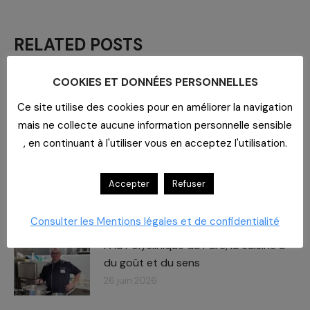
RELATED POSTS
COOKIES ET DONNÉES PERSONNELLES
Journée des Partenaires
Le
rendez-vous approche !
Ce site utilise des cookies pour en améliorer la navigation
8 juillet 2026
mais ne collecte aucune information personnelle sensible
, en continuant à l'utiliser vous en acceptez l'utilisation.
Carboxymaltose ferrique : Des
chiffres – des impacts​
Accepter
Refuser
2 juillet 2026
Consulter les Mentions légales et de confidentialité
À la Polyclinique du Parc, la cuisine a
du goût et du sens
26 juin 2026