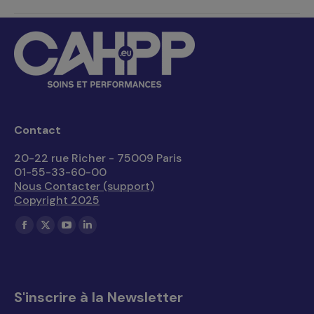
Contact
20-22 rue Richer - 75009 Paris
01-55-33-60-00
Nous Contacter (support)
Copyright 2025
Trouvez nous sur :
La
La
La
La
page
page
page
page
Facebook
X
YouTube
LinkedIn
s'ouvre
s'ouvre
s'ouvre
s'ouvre
S'inscrire à la Newsletter
dans
dans
dans
dans