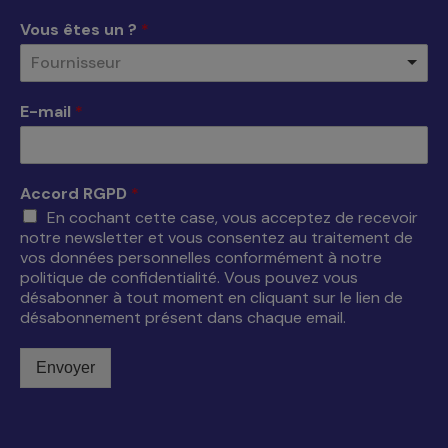
une
une
une
une
Vous êtes un ?
*
nouvelle
nouvelle
nouvelle
nouvelle
Fournisseur
fenêtre
fenêtre
fenêtre
fenêtre
E-mail
*
Accord RGPD
*
En cochant cette case, vous acceptez de recevoir
notre newsletter et vous consentez au traitement de
vos données personnelles conformément à notre
politique de confidentialité. Vous pouvez vous
désabonner à tout moment en cliquant sur le lien de
désabonnement présent dans chaque email.
Envoyer