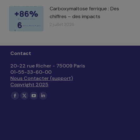
Carboxymaltose ferrique : Des
chiffres – des impacts​
2 juillet 2026
Contact
20-22 rue Richer - 75009 Paris
01-55-33-60-00
Nous Contacter (support)
Copyright 2025
Trouvez nous sur :
La
La
La
La
page
page
page
page
Facebook
X
YouTube
LinkedIn
s'ouvre
s'ouvre
s'ouvre
s'ouvre
dans
dans
dans
dans
une
une
une
une