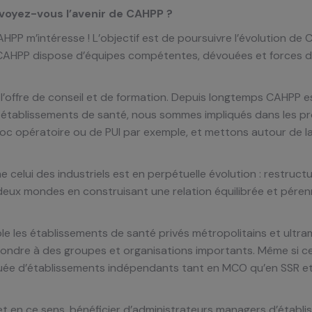
oyez-vous l’avenir de CAHPP ?
HPP m’intéresse ! L’objectif est de poursuivre l’évolution de C
 CAHPP dispose d’équipes compétentes, dévouées et forces de 
s l’offre de conseil et de formation. Depuis longtemps CAHPP 
établissements de santé, nous sommes impliqués dans les pro
 bloc opératoire ou de PUI par exemple, et mettons autour de la
celui des industriels est en perpétuelle évolution : restructu
deux mondes en construisant une relation équilibrée et pérenn
e les établissements de santé privés métropolitains et ultram
ondre à des groupes et organisations importants. Même si cet
tituée d’établissements indépendants tant en MCO qu’en SSR 
 et en ce sens, bénéficier d’administrateurs managers d’établ