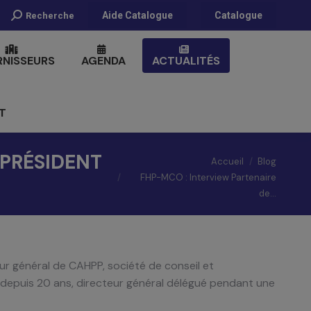
Recherche
Aide Catalogue
Catalogue
Recherche
:
RNISSEURS
AGENDA
ACTUALITÉS
T
Vous êtes ici :
 PRÉSIDENT
Accueil
Blog
FHP-MCO : Interview Partenaire
de…
ur général de CAHPP, société de conseil et
r depuis 20 ans, directeur général délégué pendant une