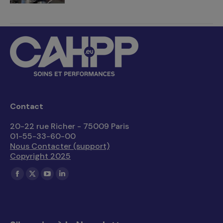
Contact
20-22 rue Richer - 75009 Paris
01-55-33-60-00
Nous Contacter (support)
Copyright 2025
Trouvez nous sur :
La
La
La
La
page
page
page
page
Facebook
X
YouTube
LinkedIn
s'ouvre
s'ouvre
s'ouvre
s'ouvre