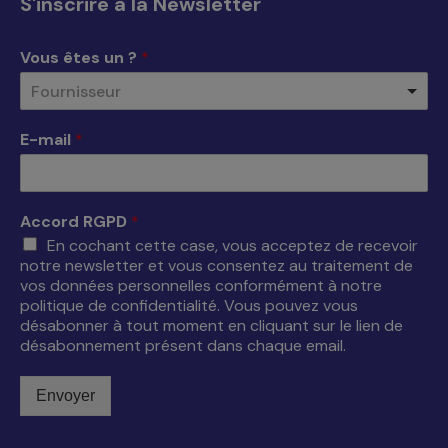
S'inscrire à la Newsletter
dans
dans
dans
dans
une
une
une
une
Vous êtes un ?
*
nouvelle
nouvelle
nouvelle
nouvelle
Fournisseur
fenêtre
fenêtre
fenêtre
fenêtre
E-mail
*
Accord RGPD
*
En cochant cette case, vous acceptez de recevoir
notre newsletter et vous consentez au traitement de
vos données personnelles conformément à notre
politique de confidentialité. Vous pouvez vous
désabonner à tout moment en cliquant sur le lien de
désabonnement présent dans chaque email.
Envoyer