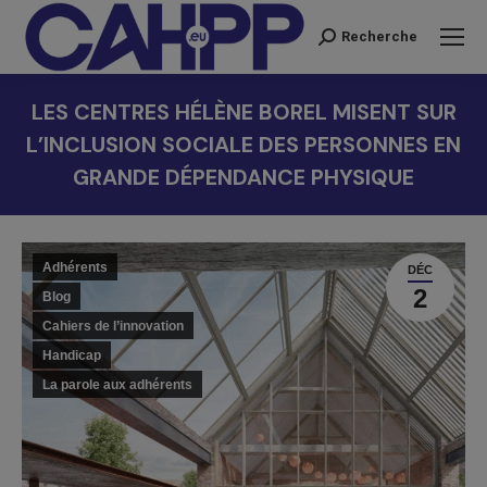
Recherche
Recherche
:
LES CENTRES HÉLÈNE BOREL MISENT SUR
L’INCLUSION SOCIALE DES PERSONNES EN
GRANDE DÉPENDANCE PHYSIQUE
Vous êtes ici :
Adhérents
DÉC
2
Blog
Cahiers de l’innovation
Handicap
La parole aux adhérents