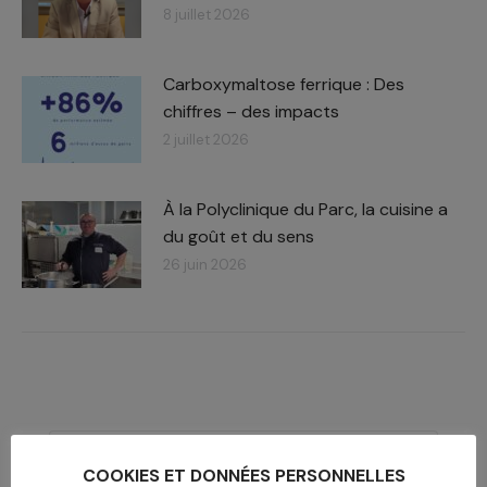
8 juillet 2026
Carboxymaltose ferrique : Des
chiffres – des impacts​
2 juillet 2026
À la Polyclinique du Parc, la cuisine a
du goût et du sens
26 juin 2026
Recherche
:
COOKIES ET DONNÉES PERSONNELLES