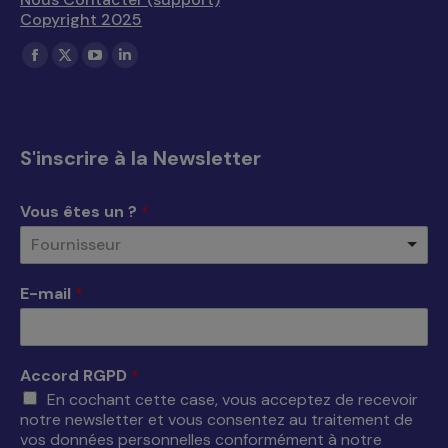
Copyright 2025
Trouvez nous sur :
La
La
La
La
page
page
page
page
Facebook
X
YouTube
LinkedIn
s'ouvre
s'ouvre
s'ouvre
s'ouvre
S'inscrire à la Newsletter
dans
dans
dans
dans
une
une
une
une
Vous êtes un ?
*
nouvelle
nouvelle
nouvelle
nouvelle
Fournisseur
fenêtre
fenêtre
fenêtre
fenêtre
E-mail
*
Accord RGPD
*
En cochant cette case, vous acceptez de recevoir
notre newsletter et vous consentez au traitement de
vos données personnelles conformément à notre