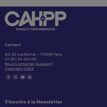
Contact
20-22 rue Richer - 75009 Paris
01-55-33-60-00
Nous Contacter (support)
Copyright 2025
Trouvez nous sur :
La
La
La
La
page
page
page
page
Facebook
X
YouTube
LinkedIn
s'ouvre
s'ouvre
s'ouvre
s'ouvre
S'inscrire à la Newsletter
dans
dans
dans
dans