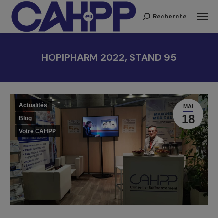
Recherche
Recherche
:
HOPIPHARM 2022, STAND 95
Vous êtes ici :
Actualités
MAI
18
Blog
Votre CAHPP