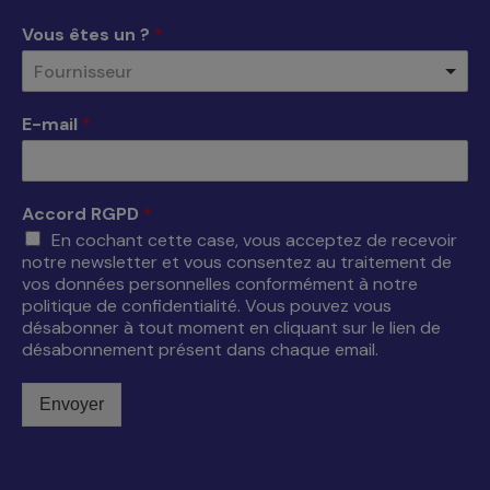
une
une
une
une
Vous êtes un ?
*
nouvelle
nouvelle
nouvelle
nouvelle
Fournisseur
fenêtre
fenêtre
fenêtre
fenêtre
E-mail
*
Accord RGPD
*
En cochant cette case, vous acceptez de recevoir
notre newsletter et vous consentez au traitement de
vos données personnelles conformément à notre
politique de confidentialité. Vous pouvez vous
désabonner à tout moment en cliquant sur le lien de
désabonnement présent dans chaque email.
Envoyer