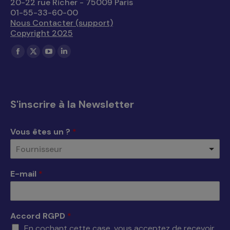
20-22 rue Richer - 75009 Paris
01-55-33-60-00
Nous Contacter (support)
Copyright 2025
Trouvez nous sur :
La
La
La
La
page
page
page
page
Facebook
X
YouTube
LinkedIn
s'ouvre
s'ouvre
s'ouvre
s'ouvre
S'inscrire à la Newsletter
dans
dans
dans
dans
une
une
une
une
Vous êtes un ?
*
nouvelle
nouvelle
nouvelle
nouvelle
Fournisseur
fenêtre
fenêtre
fenêtre
fenêtre
E-mail
*
Accord RGPD
*
En cochant cette case, vous acceptez de recevoir