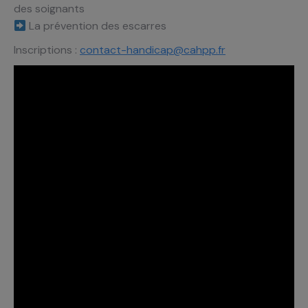
des soignants
La prévention des escarres
Inscriptions :
contact-handicap@cahpp.fr