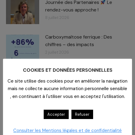
Journée des Partenaires
Le
rendez-vous approche !
8 juillet 2026
Carboxymaltose ferrique : Des
chiffres – des impacts​
2 juillet 2026
COOKIES ET DONNÉES PERSONNELLES
À la Polyclinique du Parc, la cuisine a
du goût et du sens
Ce site utilise des cookies pour en améliorer la navigation
26 juin 2026
mais ne collecte aucune information personnelle sensible
, en continuant à l'utiliser vous en acceptez l'utilisation.
Accepter
Refuser
Consulter les Mentions légales et de confidentialité