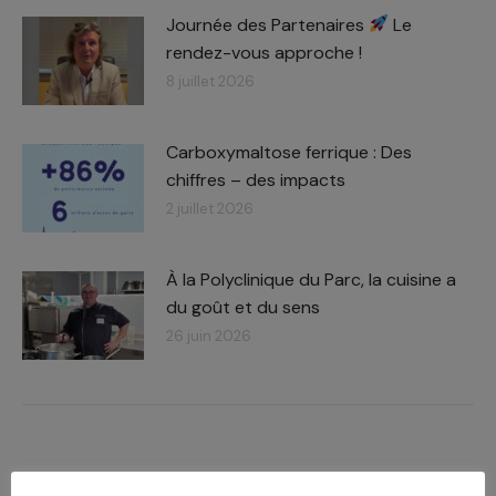
Journée des Partenaires
Le
rendez-vous approche !
8 juillet 2026
Carboxymaltose ferrique : Des
chiffres – des impacts​
2 juillet 2026
À la Polyclinique du Parc, la cuisine a
du goût et du sens
26 juin 2026