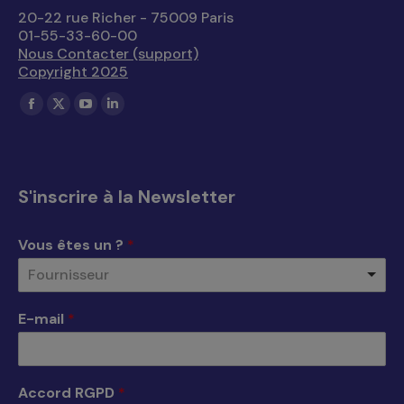
20-22 rue Richer - 75009 Paris
01-55-33-60-00
Nous Contacter (support)
Copyright 2025
Trouvez nous sur :
La
La
La
La
page
page
page
page
Facebook
X
YouTube
LinkedIn
s'ouvre
s'ouvre
s'ouvre
s'ouvre
S'inscrire à la Newsletter
dans
dans
dans
dans
une
une
une
une
Vous êtes un ?
*
nouvelle
nouvelle
nouvelle
nouvelle
Fournisseur
fenêtre
fenêtre
fenêtre
fenêtre
E-mail
*
Accord RGPD
*