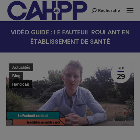
Recherche
Recherche
:
VIDÉO GUIDE : LE FAUTEUIL ROULANT EN
ÉTABLISSEMENT DE SANTÉ
Vous êtes ici :
Actualités
SEP
29
Blog
Handicap