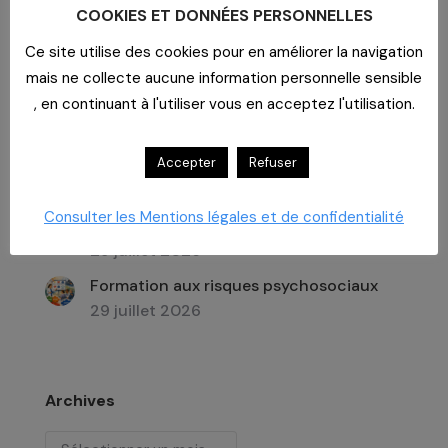
COOKIES ET DONNÉES PERSONNELLES
Recherche
:
Ce site utilise des cookies pour en améliorer la navigation
mais ne collecte aucune information personnelle sensible
, en continuant à l'utiliser vous en acceptez l'utilisation.
Dernières actualités
Accepter
Refuser
Imaginer un lieu de vie
29 juillet 2026
Consulter les Mentions légales et de confidentialité
Un bar dans un EHPAD
29 juillet 2026
Formation aux risques psychosociaux
29 juillet 2026
Archives
Archives