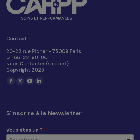
Contact
20-22 rue Richer - 75009 Paris
01-55-33-60-00
Nous Contacter (support)
Copyright 2025
Trouvez nous sur :
La
La
La
La
page
page
page
page
Facebook
X
YouTube
LinkedIn
s'ouvre
s'ouvre
s'ouvre
s'ouvre
S'inscrire à la Newsletter
dans
dans
dans
dans
une
une
une
une
Vous êtes un ?
*
nouvelle
nouvelle
nouvelle
nouvelle