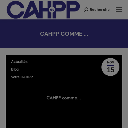
Recherche
Recherche
:
CAHPP COMME …
Vous êtes ici :
Actualités
NOV
15
Blog
Votre CAHPP