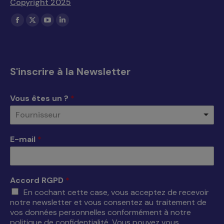
Copyright 2025
Trouvez nous sur :
La
La
La
La
page
page
page
page
Facebook
X
YouTube
LinkedIn
s'ouvre
s'ouvre
s'ouvre
s'ouvre
S'inscrire à la Newsletter
dans
dans
dans
dans
une
une
une
une
Vous êtes un ?
*
nouvelle
nouvelle
nouvelle
nouvelle
Fournisseur
fenêtre
fenêtre
fenêtre
fenêtre
E-mail
*
Accord RGPD
*
En cochant cette case, vous acceptez de recevoir
notre newsletter et vous consentez au traitement de
vos données personnelles conformément à notre
politique de confidentialité. Vous pouvez vous