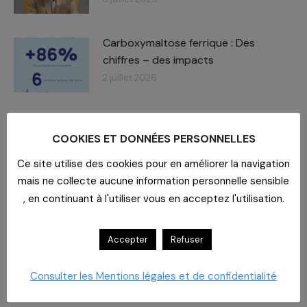
Carboxymaltose ferrique : Des
chiffres – des impacts​
2 juillet 2026
À la Polyclinique du Parc, la cuisine a
du goût et du sens
COOKIES ET DONNÉES PERSONNELLES
26 juin 2026
Ce site utilise des cookies pour en améliorer la navigation
mais ne collecte aucune information personnelle sensible
, en continuant à l'utiliser vous en acceptez l'utilisation.
Accepter
Refuser
Recherche
Consulter les Mentions légales et de confidentialité
: