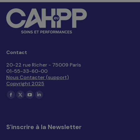
Contact
20-22 rue Richer - 75009 Paris
01-55-33-60-00
Nous Contacter (support)
Copyright 2025
Trouvez nous sur :
La
La
La
La
page
page
page
page
Facebook
X
YouTube
LinkedIn
s'ouvre
s'ouvre
s'ouvre
s'ouvre
S'inscrire à la Newsletter
dans
dans
dans
dans
une
une
une
une