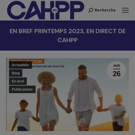
Recherche
Recherche
:
EN BREF PRINTEMPS 2023, EN DIRECT DE
CAHPP
Vous êtes ici :
Actualités
AVR
26
Blog
En bref
Publications