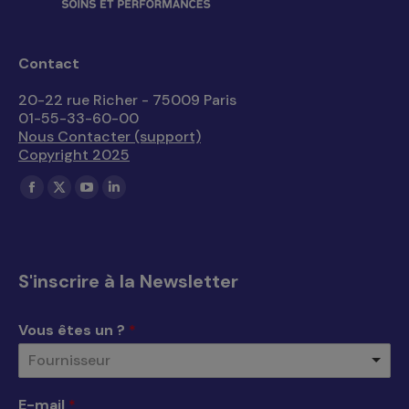
Contact
20-22 rue Richer - 75009 Paris
01-55-33-60-00
Nous Contacter (support)
Copyright 2025
Trouvez nous sur :
La
La
La
La
page
page
page
page
Facebook
X
YouTube
LinkedIn
s'ouvre
s'ouvre
s'ouvre
s'ouvre
S'inscrire à la Newsletter
dans
dans
dans
dans
une
une
une
une
Vous êtes un ?
*
nouvelle
nouvelle
nouvelle
nouvelle
Fournisseur
fenêtre
fenêtre
fenêtre
fenêtre
E-mail
*