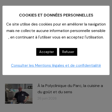
RELATED POSTS
COOKIES ET DONNÉES PERSONNELLES
Ce site utilise des cookies pour en améliorer la navigation
Journée des Partenaires
Le
mais ne collecte aucune information personnelle sensible
rendez-vous approche !
, en continuant à l'utiliser vous en acceptez l'utilisation.
8 juillet 2026
Accepter
Refuser
Carboxymaltose ferrique : Des
chiffres – des impacts​
Consulter les Mentions légales et de confidentialité
2 juillet 2026
À la Polyclinique du Parc, la cuisine a
du goût et du sens
26 juin 2026