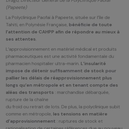
Drago, Directeur Général de la Polyclinique Paofai
(Papeete)
La Polyclinique Paofai à Papeete, située sur l’île de
Tahiti, en Polynésie Française,
bénéficie de toute
l’attention de CAHPP afin de répondre au mieux à
ses attentes
.
L’approvisionnement en matériel médical et produits
pharmaceutiques est une activité fondamentale du
pharmacien hospitalier ultra-marin.
L’insularité
impose de détenir suffisamment de stock pour
pallier les délais de réapprovisionnement plus
longs qu’en métropole et en tenant compte des
aléas des transports
: marchandise débarquée,
rupture de la chaîne
du froid ou retrait de lots. De plus, la polyclinique subit
comme en métropole,
les tensions en matière
d’approvisionnement
: ruptures de stock et
rationalisation de certaines références due au nouveau