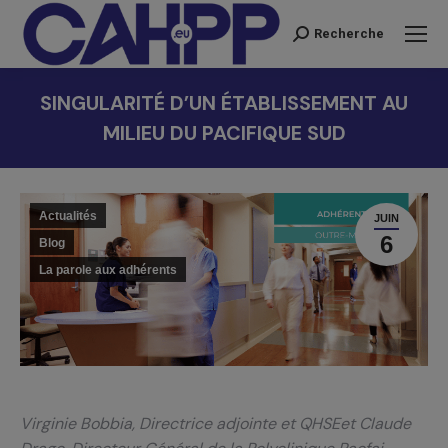
Recherche
Recherche
:
SINGULARITÉ D’UN ÉTABLISSEMENT AU
MILIEU DU PACIFIQUE SUD
Vous êtes ici :
Actualités
JUIN
6
Blog
La parole aux adhérents
Virginie Bobbia, Directrice adjointe et QHSEet Claude