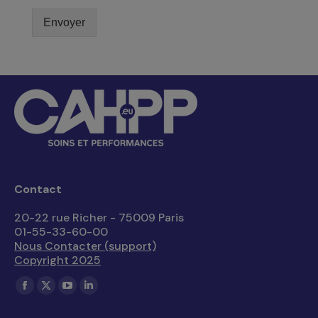
Envoyer
Contact
20-22 rue Richer - 75009 Paris
01-55-33-60-00
Nous Contacter (support)
Copyright 2025
Trouvez nous sur :
La
La
La
La
page
page
page
page