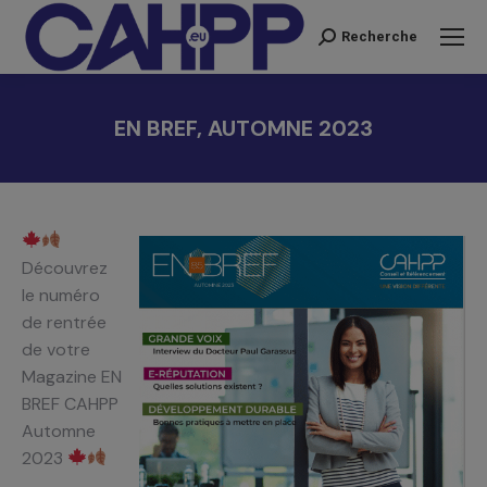
Recherche
Recherche
:
EN BREF, AUTOMNE 2023
Vous êtes ici :
Découvrez
le numéro
de rentrée
de votre
Magazine EN
BREF CAHPP
Automne
2023