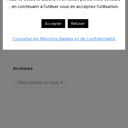
Imaginer un lieu de vie
, en continuant à l'utiliser vous en acceptez l'utilisation.
29 juillet 2026
Un bar dans un EHPAD
Accepter
Refuser
29 juillet 2026
Formation aux risques psychosociaux
Consulter les Mentions légales et de confidentialité
29 juillet 2026
Archives
Archives