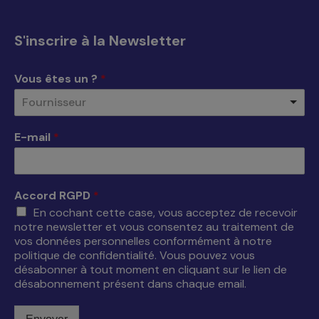
Facebook
X
YouTube
LinkedIn
s'ouvre
s'ouvre
s'ouvre
s'ouvre
S'inscrire à la Newsletter
dans
dans
dans
dans
une
une
une
une
Vous êtes un ?
*
nouvelle
nouvelle
nouvelle
nouvelle
Fournisseur
fenêtre
fenêtre
fenêtre
fenêtre
E-mail
*
Accord RGPD
*
En cochant cette case, vous acceptez de recevoir
notre newsletter et vous consentez au traitement de
vos données personnelles conformément à notre
politique de confidentialité. Vous pouvez vous
désabonner à tout moment en cliquant sur le lien de
désabonnement présent dans chaque email.