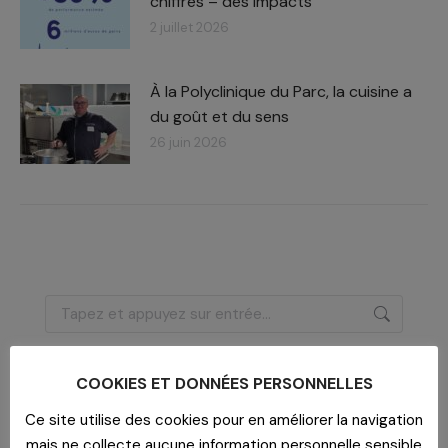
chiffres – des impacts​
2 juillet 2026
À la Polyclinique du Parc, la cuisine a
du goût et du sens
26 juin 2026
Recherche
:
COOKIES ET DONNÉES PERSONNELLES
Dernières actualités
Ce site utilise des cookies pour en améliorer la navigation
mais ne collecte aucune information personnelle sensible