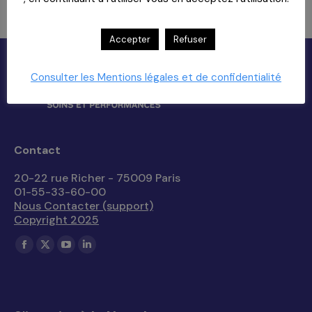
Accepter
Refuser
Consulter les Mentions légales et de confidentialité
Contact
20-22 rue Richer - 75009 Paris
01-55-33-60-00
Nous Contacter (support)
Copyright 2025
Trouvez nous sur :
La
La
La
La
page
page
page
page
Facebook
X
YouTube
LinkedIn
s'ouvre
s'ouvre
s'ouvre
s'ouvre