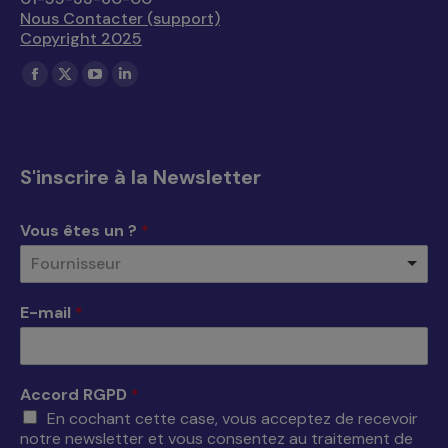
Nous Contacter (support)
Copyright 2025
Trouvez nous sur :
La
La
La
La
page
page
page
page
Facebook
X
YouTube
LinkedIn
s'ouvre
s'ouvre
s'ouvre
s'ouvre
S'inscrire à la Newsletter
dans
dans
dans
dans
une
une
une
une
Vous êtes un ?
*
nouvelle
nouvelle
nouvelle
nouvelle
Fournisseur
fenêtre
fenêtre
fenêtre
fenêtre
E-mail
*
Accord RGPD
*
En cochant cette case, vous acceptez de recevoir
notre newsletter et vous consentez au traitement de