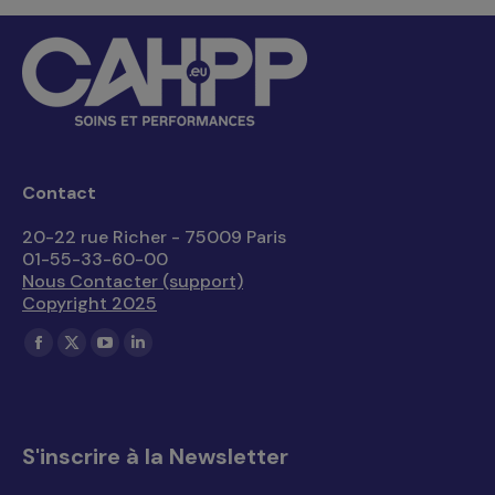
Contact
20-22 rue Richer - 75009 Paris
01-55-33-60-00
Nous Contacter (support)
Copyright 2025
Trouvez nous sur :
La
La
La
La
page
page
page
page
Facebook
X
YouTube
LinkedIn
s'ouvre
s'ouvre
s'ouvre
s'ouvre
S'inscrire à la Newsletter
dans
dans
dans
dans