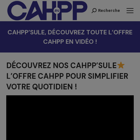
Recherche
Recherche
:
CAHPP’SULE, DÉCOUVREZ TOUTE L’OFFRE
CAHPP EN VIDÉO !
Vous êtes ici :
DÉCOUVREZ NOS CAHPP’SULE
L’OFFRE CAHPP POUR SIMPLIFIER
VOTRE QUOTIDIEN !