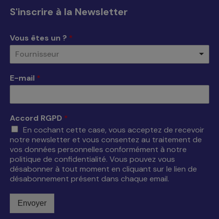
s'ouvre
s'ouvre
s'ouvre
s'ouvre
S'inscrire à la Newsletter
dans
dans
dans
dans
une
une
une
une
Vous êtes un ?
*
nouvelle
nouvelle
nouvelle
nouvelle
Fournisseur
fenêtre
fenêtre
fenêtre
fenêtre
E-mail
*
Accord RGPD
*
En cochant cette case, vous acceptez de recevoir
notre newsletter et vous consentez au traitement de
vos données personnelles conformément à notre
politique de confidentialité. Vous pouvez vous
désabonner à tout moment en cliquant sur le lien de
désabonnement présent dans chaque email.
Envoyer