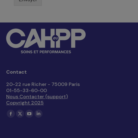
Contact
20-22 rue Richer - 75009 Paris
01-55-33-60-00
Nous Contacter (support)
Copyright 2025
Trouvez nous sur :
La
La
La
La
page
page
page
page
Facebook
X
YouTube
LinkedIn