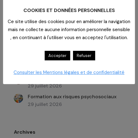
COOKIES ET DONNÉES PERSONNELLES
Recherche
:
Ce site utilise des cookies pour en améliorer la navigation
mais ne collecte aucune information personnelle sensible
, en continuant à l'utiliser vous en acceptez l'utilisation.
Dernières actualités
Accepter
Refuser
Imaginer un lieu de vie
29 juillet 2026
Consulter les Mentions légales et de confidentialité
Un bar dans un EHPAD
29 juillet 2026
Formation aux risques psychosociaux
29 juillet 2026
Archives