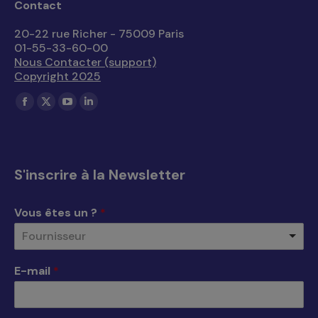
Contact
20-22 rue Richer - 75009 Paris
01-55-33-60-00
Nous Contacter (support)
Copyright 2025
Trouvez nous sur :
La
La
La
La
page
page
page
page
Facebook
X
YouTube
LinkedIn
s'ouvre
s'ouvre
s'ouvre
s'ouvre
S'inscrire à la Newsletter
dans
dans
dans
dans
une
une
une
une
Vous êtes un ?
*
nouvelle
nouvelle
nouvelle
nouvelle
Fournisseur
fenêtre
fenêtre
fenêtre
fenêtre
E-mail
*