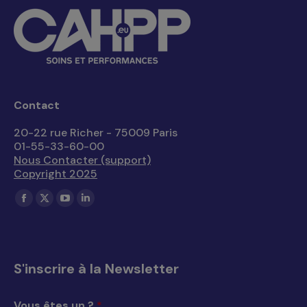
Contact
20-22 rue Richer - 75009 Paris
01-55-33-60-00
Nous Contacter (support)
Copyright 2025
Trouvez nous sur :
La
La
La
La
page
page
page
page
Facebook
X
YouTube
LinkedIn
s'ouvre
s'ouvre
s'ouvre
s'ouvre
S'inscrire à la Newsletter
dans
dans
dans
dans
une
une
une
une
Vous êtes un ?
*