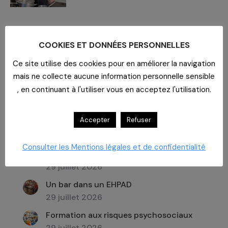
COOKIES ET DONNÉES PERSONNELLES
Ce site utilise des cookies pour en améliorer la navigation
mais ne collecte aucune information personnelle sensible
Recherche
:
, en continuant à l'utiliser vous en acceptez l'utilisation.
Accepter
Refuser
Dernières actualités
Consulter les Mentions légales et de confidentialité
Imaginer un lieu de vie
29 juillet 2026
Un bar dans un EHPAD
29 juillet 2026
Formation aux risques psychosociaux
29 juillet 2026