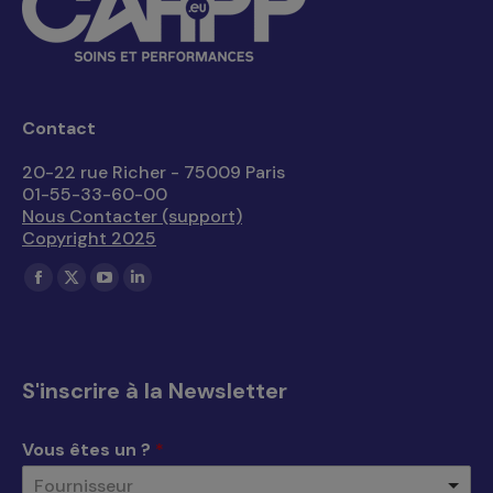
Contact
20-22 rue Richer - 75009 Paris
01-55-33-60-00
Nous Contacter (support)
Copyright 2025
Trouvez nous sur :
La
La
La
La
page
page
page
page
Facebook
X
YouTube
LinkedIn
s'ouvre
s'ouvre
s'ouvre
s'ouvre
S'inscrire à la Newsletter
dans
dans
dans
dans
une
une
une
une
Vous êtes un ?
*
nouvelle
nouvelle
nouvelle
nouvelle
Fournisseur
fenêtre
fenêtre
fenêtre
fenêtre