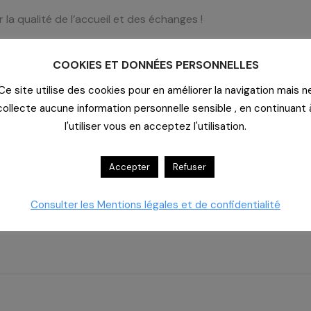
la qualité de l’accueil et des échanges !
COOKIES ET DONNÉES PERSONNELLES
Ce site utilise des cookies pour en améliorer la navigation mais n
collecte aucune information personnelle sensible , en continuant 
Carboxymaltose ferrique : Des
l'utiliser vous en acceptez l'utilisation.
chiffres – des impacts​
2 juillet 2026
Accepter
Refuser
Consulter les Mentions légales et de confidentialité