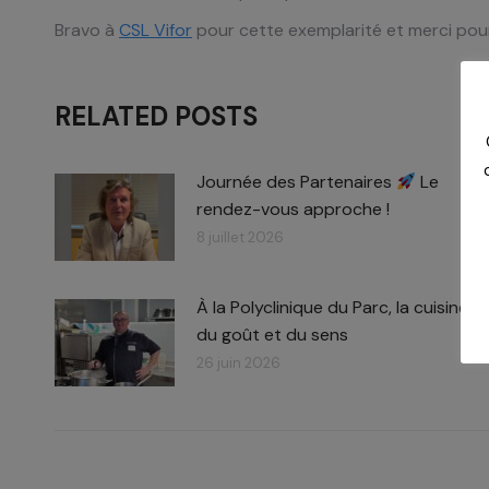
Bravo à
CSL Vifor
pour cette exemplarité et merci pour 
RELATED POSTS
Journée des Partenaires
Le
rendez-vous approche !
8 juillet 2026
À la Polyclinique du Parc, la cuisine a
du goût et du sens
26 juin 2026