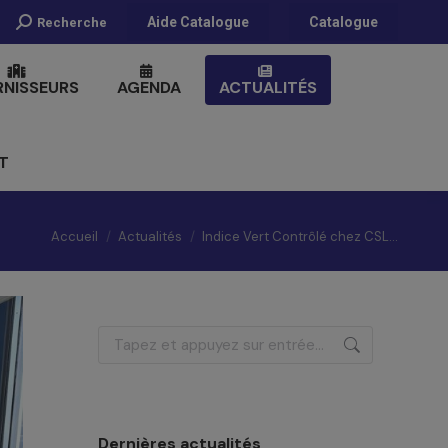
Recherche
Aide Catalogue
Catalogue
Recherche
:
RNISSEURS
AGENDA
ACTUALITÉS
T
Vous êtes ici :
Accueil
Actualités
Indice Vert Contrôlé chez CSL…
Recherche
:
Dernières actualités