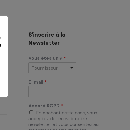
S'inscrire à la
e
Newsletter
à
Vous êtes un ?
*
Fournisseur
E-mail
*
Accord RGPD
*
En cochant cette case, vous
acceptez de recevoir notre
newsletter et vous consentez au