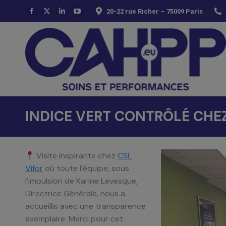
20-22 rue Richer – 75009 Paris
La
La
La
La
page
page
page
page
Facebook
X
LinkedIn
YouTube
s'ouvre
s'ouvre
s'ouvre
s'ouvre
dans
dans
dans
dans
une
une
une
une
nouvelle
nouvelle
nouvelle
nouvelle
fenêtre
fenêtre
fenêtre
fenêtre
INDICE VERT CONTRÔLÉ CHEZ
Visite inspirante chez
CSL
Vifor
où toute l’équipe, sous
l’impulsion de Karine Levesque,
Directrice Générale, nous a
accueillis avec une transparence
exemplaire. Merci pour cet