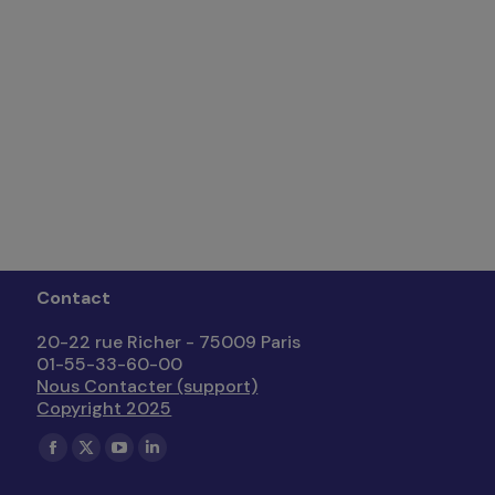
Contact
20-22 rue Richer - 75009 Paris
01-55-33-60-00
Nous Contacter (support)
Copyright 2025
Trouvez nous sur :
La
La
La
La
page
page
page
page