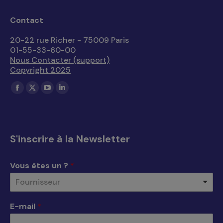
Contact
20-22 rue Richer - 75009 Paris
01-55-33-60-00
Nous Contacter (support)
Copyright 2025
Trouvez nous sur :
La
La
La
La
page
page
page
page
Facebook
X
YouTube
LinkedIn
s'ouvre
s'ouvre
s'ouvre
s'ouvre
S'inscrire à la Newsletter
dans
dans
dans
dans
une
une
une
une
Vous êtes un ?
*
nouvelle
nouvelle
nouvelle
nouvelle
Fournisseur
fenêtre
fenêtre
fenêtre
fenêtre
E-mail
*