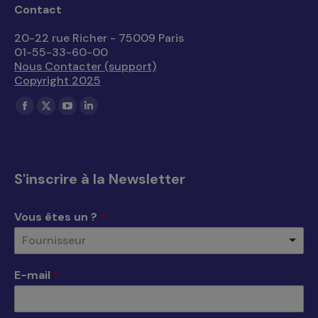
Contact
20-22 rue Richer - 75009 Paris
01-55-33-60-00
Nous Contacter (support)
Copyright 2025
Trouvez nous sur :
La
La
La
La
page
page
page
page
Facebook
X
YouTube
LinkedIn
s'ouvre
s'ouvre
s'ouvre
s'ouvre
S'inscrire à la Newsletter
dans
dans
dans
dans
une
une
une
une
Vous êtes un ?
*
nouvelle
nouvelle
nouvelle
nouvelle
Fournisseur
fenêtre
fenêtre
fenêtre
fenêtre
E-mail
*