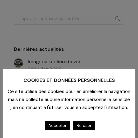
Recherche
:
Dernières actualités
Imaginer un lieu de vie
29 juillet 2026
Un bar dans un EHPAD
COOKIES ET DONNÉES PERSONNELLES
29 juillet 2026
Ce site utilise des cookies pour en améliorer la navigation
Formation aux risques psychosociaux
mais ne collecte aucune information personnelle sensible
29 juillet 2026
, en continuant à l'utiliser vous en acceptez l'utilisation.
Accepter
Refuser
Archives