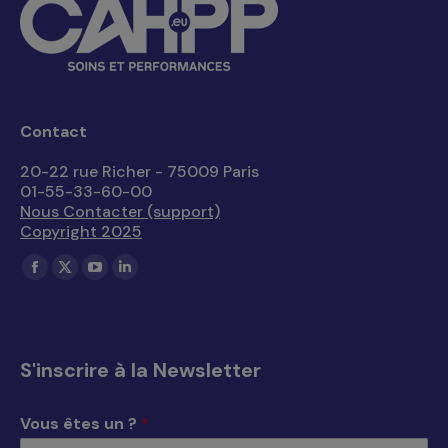
Contact
20-22 rue Richer - 75009 Paris
01-55-33-60-00
Nous Contacter (support)
Copyright 2025
Trouvez nous sur :
La
La
La
La
page
page
page
page
Facebook
X
YouTube
LinkedIn
s'ouvre
s'ouvre
s'ouvre
s'ouvre
S'inscrire à la Newsletter
dans
dans
dans
dans
une
une
une
une
Vous êtes un ?
*
nouvelle
nouvelle
nouvelle
nouvelle